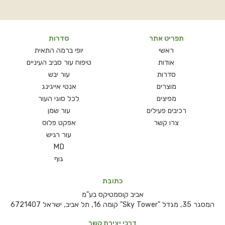
תפריט אתר
סדרות
ראשי
יופי ברמה התאית
אודות
טיפוח עור סביב העיניים
סדרות
עור יבש
מוצרים
אנטי אייגינג
מפיצים
לכל סוגי העור
רכיבים פעילים
עור שמן
צרו קשר
אפקט פלוס
עור רגיש
MD
גוף
כתובת
אביב קוסמטיקס בע"מ
המסגר 35, מגדל "Sky Tower" קומה 16, תל אביב, ישראל 6721407
דרכי יצירת קשר