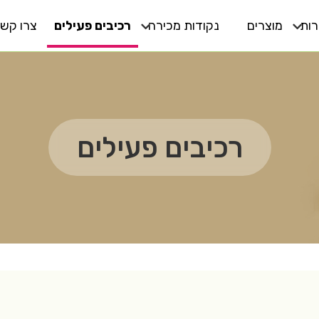
ות
מוצרים
נקודות מכירה
רכיבים פעילים
צרו קש
יופי ברמה התאית
מפיצים
פוח עור סביב העיניים
קוסמטיקאיות בישראל
עור יבש
אנטי אייגינג
רכיבים פעילים
לכל סוגי העור
עור שמן
אפקט פלוס
עור רגיש
MD
גוף