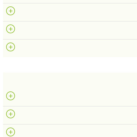
+
+
+
+
+
+