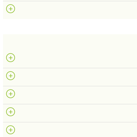
+
+
+
+
+
+