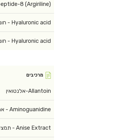
-8 (Argiriline) - ארגירילין
Hyaluronic acid - חומצה היאלורונית (שרשרת אורכה)
Hyaluronic acid - חומצה היאלורונית (שרשרת קצרה)
מרכיבים
Allantoin-אלנטואין
Aminoguanidine - אמינוגואנידין
Anise Extract - תמצית אניס