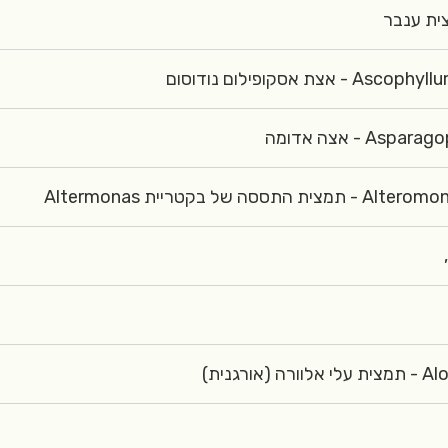
Ascophyllum Nodosu
Asparagopsis 
Alteromonas Ferment E
Aloe V