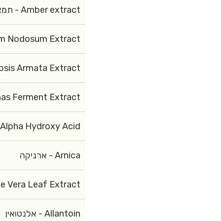
Amber extract - תמצית ענבר
m Extract - אצת אסקופילום נודוסום
Armata Extract - אצה אדומה
xtract - תמצית התססה של בקטריית Altermonas
Alpha Hydroxy Acid,
Arnica - ארניקה
era Leaf Extract - תמצית עלי אלוורה (אורגנית)
Allantoin - אלנטואין