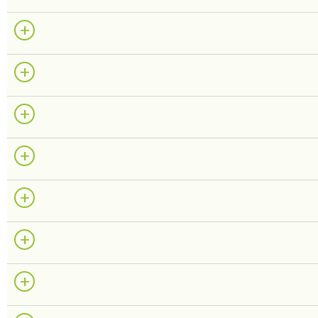
+
+
+
+
+
+
+