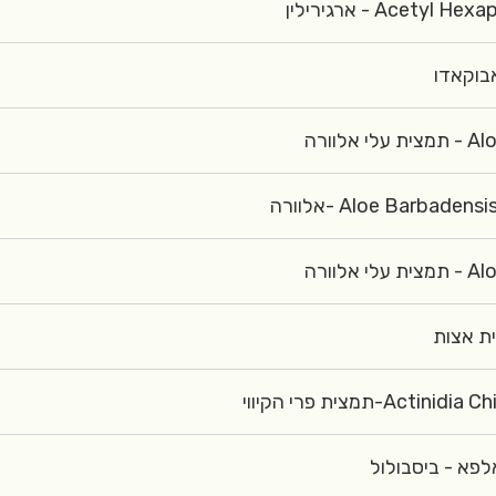
Acetyl Hexapeptide
Aloe 
Aloe Barbadensis Le
Aloe 
Actinidia Chinensis