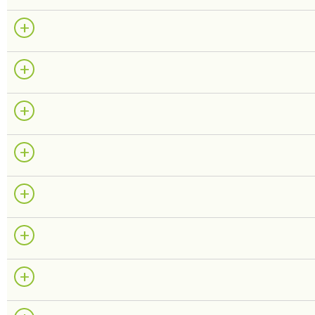
+
+
+
+
+
+
+