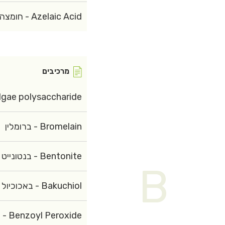
Azelaic Acid - חומצה אזלאית
מרכיבים
lysaccharide - פולי סכריד מאצה חומה
Bromelain - ברומלין
Bentonite - בנטונייט
B
Bakuchiol - באכוכיול
Benzoyl Peroxide - בנזואיל פרוקסיד