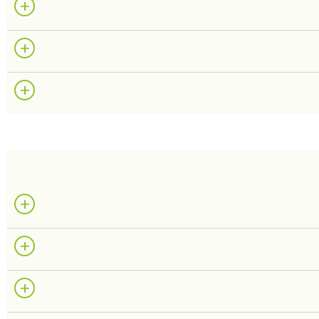
+
+
+
+
+
+