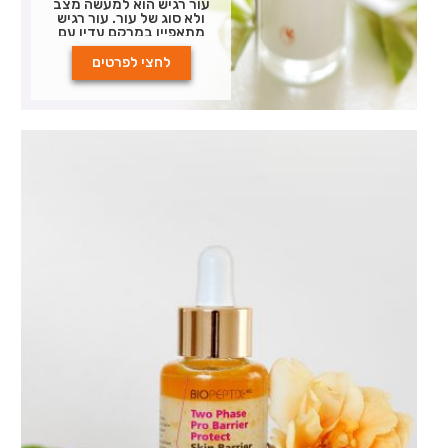
עור רגיש הוא למעשה מצב
ולא סוג של עור. עור רגיש
מתאפיין במרקם עדין עם
שכבת עור חיצונית דקה
וכלי דם שטחיים. הוא בדרך
לחצי לפרטים
כלל יבש, רגיש ונוטה
לתגובות אלרגיות. עור
רגיש מפגין תגובות יתר של
אדמומית, פצעונים
מוגלתיים, גבשושיות
ולעתים אף ארוזיות
לגירויים חיצוניים רבים
לרבות שינויים סביבתיים
וטיפולים אסתטיים.