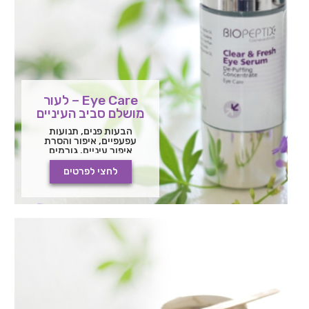
Eye Care – לעור
מושלם סביב העיניים
הבעות פנים, תנועות
עפעפיים, איפור והסרת
איפור עיניים, גורמים
סביבתיים וקרינה אולטרה
סגולית משפיעים עמוקות
לחצי לפרטים
על העור הרגיש סביב
העיניים וגורמים להופעת
קמטים בטרם עת, אובדן
גמישות, נפיחות ועיגולים
שחורים מתחת לעיניים.