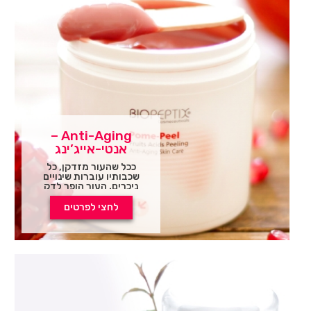
Anti-Aging –
אנטי-אייג’ינג
ככל שהעור מזדקן, כל
שכבותיו עוברות שינויים
ניכרים. העור הופך לדק
יותר, יבש יותר, מחוספס
יותר, עם פיגמנטצית-יתר
לחצי לפרטים
וקמטים. אובדן קולגן,
אלסטין וליפידים, זרימת
דם לקויה, חשיפה
מתמשכת להשפעות
סביבתיות מזיקות,
לרדיקלים חופשיים ושינויים
מטבוליים והורמונאליים
ממלאים תפקידים חשובים
בהזדקנות העור.