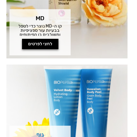
MD
קו ה-MD נוצר כדי לטפל
בבעיות עור ספציפיות
ומשולבים בו הפיתוחים
והטכנולוגיות האחרונים
בתחום הקוסמטיקה
לחצי לפרטים
המקצועית. הוא משלוב
חומרים פעילים בננו
טכנולוגיה ופפטידים
מתקדמים.
ננו חלקיקים הינם
מולקולות או חלקיקים אשר
גודלם נמדד בננומטרים.
חלקיקים זעירים אלה אינם
ניתנים לזיהוי בעין בלתי
מזוינת. גודלם מאפשר
לחומר הפעיל לחדור עמוק
יותר אל עומק העור
ומאפשר ליותר חומר
להספג בעור.
גוף