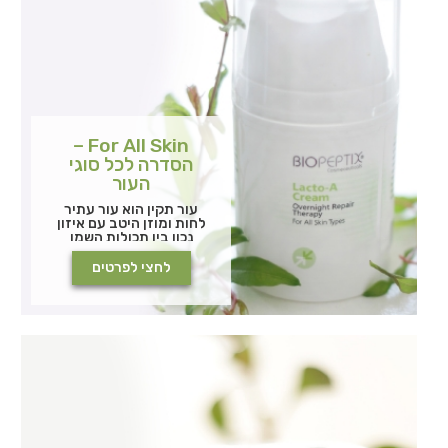
For All Skin –
הסדרה לכל סוגי
העור
עור תקין הוא עור עתיר
לחות ומוזן היטב עם איזון
נכון בין תכולות השמן
והלחות, זרימת דם טובה,
ללא נקבוביות או כתמים
לחצי לפרטים
נראים לעין וללא אזורים
מבריקים או קשקשיים.
שטח הפנים נקי, רך
וקטיפתי למגע. אף על פי
כן, עור תקין מצריך טיפוח
נכון כדי לשמור על תכונותיו
לאורך זמן.