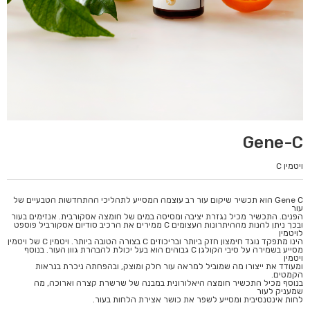
Gene-C
ויטמין C
Gene C הוא תכשיר שיקום עור רב עוצמה המסייע לתהליכי ההתחדשות הטבעיים של
עור
הפנים. התכשיר מכיל נגזרת יציבה ומסיסה במים של חומצה אסקורבית. אנזימים בעור
ובכך ניתן להנות מההיתרונות העצומים C ממירים את הרכיב סודיום אסקורביל פוספט
לויטמין
הינו מתפקד נוגד חימצון חזק ביותר ובריכוזים C בצורה הטובה ביותר. ויטמין C של ויטמין
מסייע בשמירה על סיבי הקולגן C גבוהים הוא בעל יכולת להבהרת גוון העור. בנוסף
ויטמין
ומעודד את ייצורו מה שמוביל למראה עור חלק ומוצק, ובהפחתה ניכרת בנראות
הקמטים.
בנוסף מכיל התכשיר חומצה היאלורונית במבנה של שרשרת קצרה וארוכה, מה
שמעניק לעור
לחות אינטנסיבית ומסייע לשפר את כושר אצירת הלחות בעור.