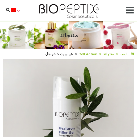
منتجاتنا
˂
˂
˂
هيالورون حشو جل
الأساسية
منتجاتنا
Cell Action