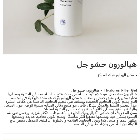
هيالورون حشو جل
حمض الهيالورونيك المركّز
Hyaluron Filler Gel - هيالورون حشو جل
هيالورون حشو جل هو هلام ترطيب طبيعي حيث ينتج مياه طبيعية في البشرة ويعطيها
نضارة وحيوية ومظهر صحي ولمعان. حمض الهيالورونيك هو مادة طبيعية في الجسم
الذي يمنع تكوين التجاعيد الجديدة ويساعد على تنعيم التجاعيد الناجمة عن جفاف البشرة.
هذا العنصر النشط والمركّز بشكل خاص هو منتج مثالي للعناية ببشرة الوجه، حول العينين
والرقبة والعنق ويعطي نتائج فورية وواضحة على البشرة لساعات.
ومن المعروف أن حمض الهيالورونيك الطبيعي بأنه مرطب الأكثر شهرة. ويعمل على شد
البشرة بشكل جيد ويمنحها مظهرا أكثر تماسكا, ويمنع تكوين تجاعيد جديدة ويمنحها
مظهرا ناعما وأملس كما ويزيل التجاعيد القائمة والخطوط الدقيقة. الحمض يحفز إنتاج
الكولاجين الطبيعي والإيلاستين في الجسم.