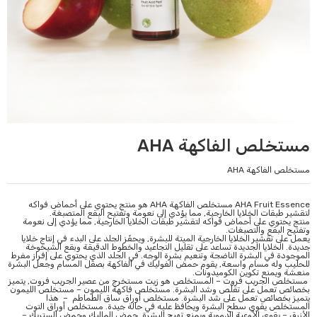
مستخلص الفاكهة AHA
مستخلص الفاكهة AHA
AHA Fruit Essence مستخلص الفاكهة AHA هو منتج يحتوي على أحماض فواكه
لتقشير طبقات الخلايا الخارجية, مما يؤدي إلى نعومة وتفتيح البقع المتصبغة.
منتج يحتوي على أحماض فواكه لتقشير طبقات الخلايا الخارجية, مما يؤدي إلى نعومة
وتفتيح البقع والتصبغات.
يعمل على تقشير الخلايا الخارجية الميتة للبشرة, ويحفّز الجلد على البدء في إنتاج خلايا
جديدة. الخلايا الجديدة تساعد على تقليل التجاعيد والخطوط الدقيقة وبقع الشيخوخة
الموجودة في البشرة الناضجة وتنعيم بشرة الوجه. في الجلد الذي يحتوي على إفراز مفرط
للحليب وله مسام واسعة, يقوم حمض الفوليك في الفاكهة بصقل المسام وجعل البشرة
منعشة ويمنع تكوين الكوميدونات.
مستخلص الجريب فروت – المستخلص هو زيت مستخرج من عصير الجريب فروت, يتميز
بخصائص تعمل على تقلّص وشد البشرة. مستخلص فاكهة الليمون – مستخلص الليمون
يتميز بخصائص تعمل على شد البشرة. مستخلص أوراق ساق الطماطم – هذا
المستخلص يقوي سطح البشرة ويحافظ عليه في حالة جيدة. مستخلص أوراق التوت
الأزرق – يقوي الأوعية الدموية ويمنع تهيج البشرة. حمض الماليك وحمض الستريك –