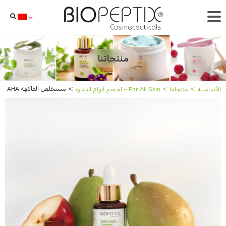
منتجاتنا
˂
˂
˂
مستخلص الفاكهة AHA
الأساسية
منتجاتنا
For All Skin – لجميع أنواع البشرة